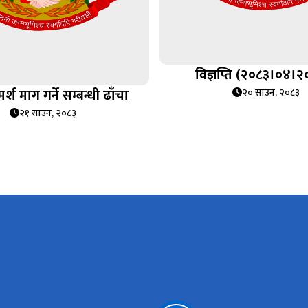
विज्ञप्ति (२०८३।०४।२
र्श माग गर्ने सम्बन्धी ढाँचा
२० साउन, २०८३
२१ साउन, २०८३