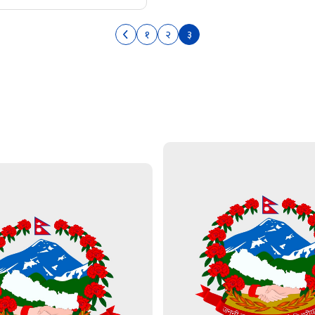
१
२
३