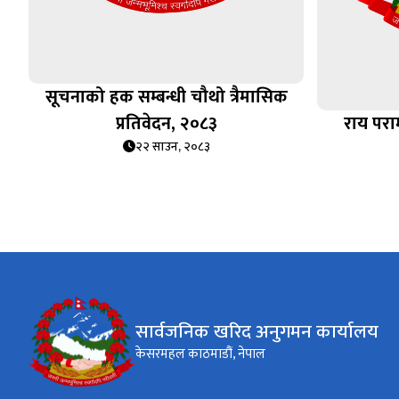
सूचनाको हक सम्बन्धी चौथो त्रैमासिक
प्रतिवेदन, २०८३
राय पराम
२२ साउन, २०८३
सार्वजनिक खरिद अनुगमन कार्यालय
केसरमहल काठमाडौं, नेपाल