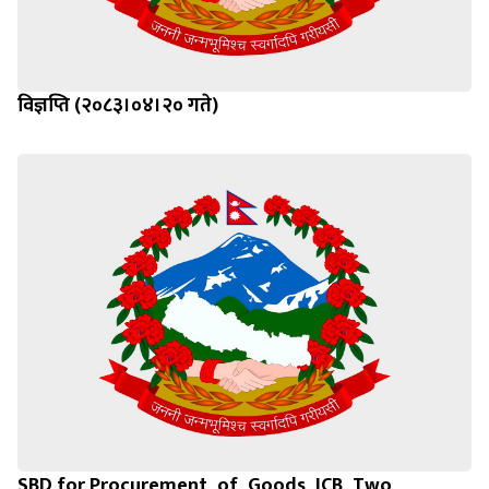
विज्ञप्ति (२०८३।०४।२० गते)
SBD for Procurement_of_Goods_ICB_Two