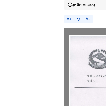
३१ बैशाख, २०८३
A
A