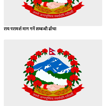
राय परामर्श माग गर्ने सम्बन्धी ढाँचा