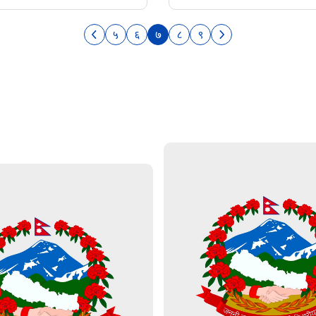
५
६
७
८
९