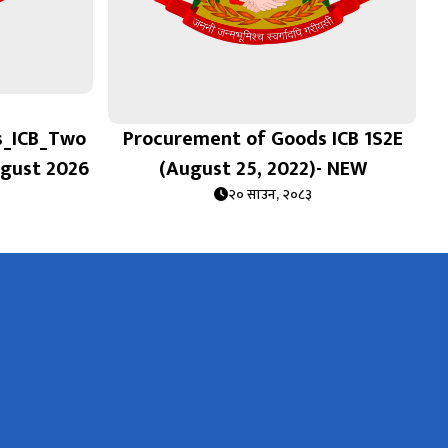
s_ICB_Two
Procurement of Goods ICB 1S2E
ugust 2026
(August 25, 2022)- NEW
२० साउन, २०८३