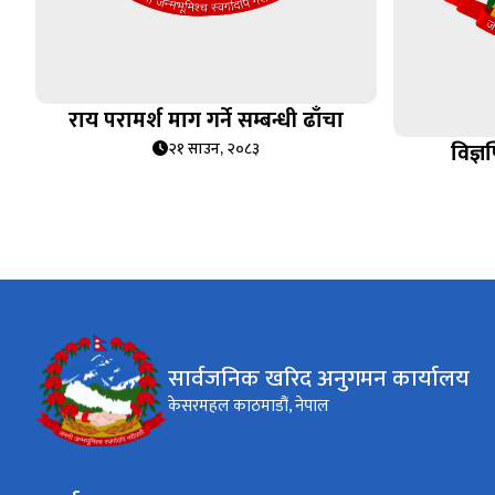
राय परामर्श माग गर्ने सम्बन्धी ढाँचा
विज्ञ
२१ साउन, २०८३
सार्वजनिक खरिद अनुगमन कार्यालय
केसरमहल काठमाडौं, नेपाल