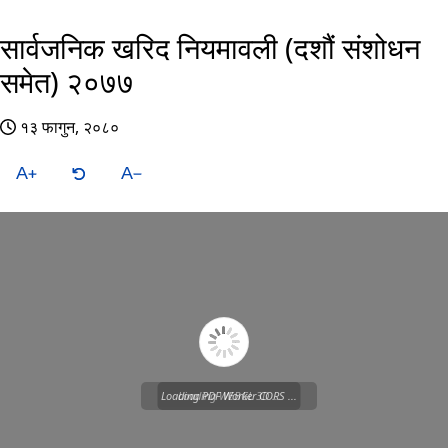
सार्वजनिक खरिद नियमावली (दशौं संशोधन
समेत) २०७७
१३ फागुन, २०८०
A
A
Loading PDF Worker CORS ...
Loading WEBGL 3D ...