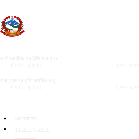
सार्वजनिक खरिद अनुगमन कार्यालय
केसरमहल काठमाडौं, नेपाल
कार्यालय समय
जाडो (कार्तिक १६ देखि माघ १५)
९:०० - ४:००
सोमबार - शुक्रबार
गर्मी (माघ १६ देखि कार्तिक १५)
९:०० - ५:००
सोमबार - शुक्रबार
महत्त्वपूर्ण लिङ्कहरू
अर्थ मन्त्रालय
नेपाल कानून आयोग