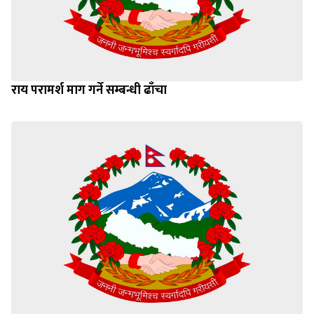
राय परामर्श माग गर्ने सम्बन्धी ढाँचा