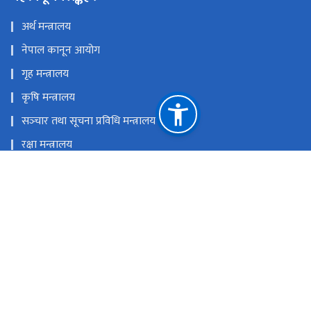
अर्थ मन्त्रालय
नेपाल कानून आयोग
गृह मन्त्रालय
कृषि मन्त्रालय
सञ्‍चार तथा सूचना प्रविधि मन्त्रालय
रक्षा मन्त्रालय
प्रधानमन्त्री तथा मन्त्रिपरिषदको कार्यालय
राष्ट्रिय प्राकृतिक स्रोत तथा वित्त आयोग
केसरमहल काठमाडौं, नेपाल
info@ppmo.gov.np, darta@ppmo.gov.np
‌‌‌‌‌‌‌‍९७७-०१-५९७१३०१