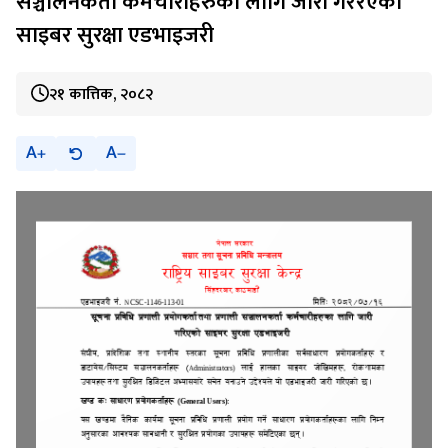
सञ्चालनकर्ता कर्मचारीहरुका लागि जारी गररएको
साइबर सुरक्षा एडभाइजरी
२१ कात्तिक, २०८२
A
A